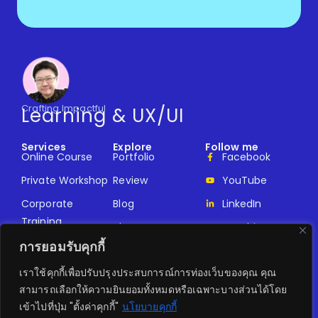
Crafting Impactful
Learning & UX/UI
Services
Explore
Follow me
Online Course
Portfolio
Facebook
Private Workshop
Review
YouTube
Corporate
Blog
LinkedIn
Training
About
Kanchita
Guest Lecturer
Design
การยอมรับคุกกี้
Contact
Pricing
Webmonster
เราใช้คุกกี้เพื่อปรับปรุงประสบการณ์การท่องเว็บของคุณ คุณ
Lab
สามารถเลือกให้ความยินยอมทั้งหมดหรือเฉพาะบางส่วนได้โดย
เข้าไปที่ปุ่ม "ตั้งค่าคุกกี้"
นโยบายคุกกี้