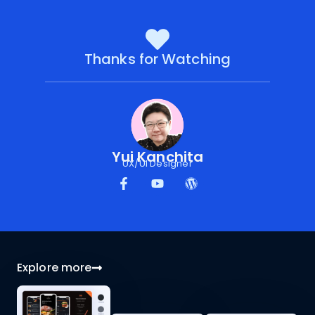
Thanks for Watching
Yui Kanchita
UX/UI Designer
Explore more