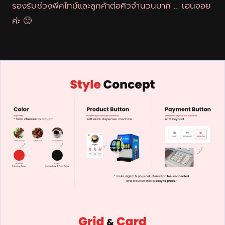
รองรับช่วงพีคไทม์และลูกค้าต่อคิวจำนวนมาก … เอนจอย
ค่ะ 🙂