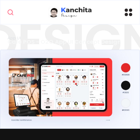
App UI
Cafe POS - O2O App UI Concept Design