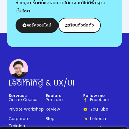
ช่วยคุณเริ่มต้นและจบงานได้เอง แม้ไม่มีพื้นฐาน
เว็บไซต์
คอร์สออนไลน์
เรียนตัวต่อตัว
Crafting Impactful
Learning & UX/UI
Services
Explore
Follow me
Online Course
Portfolio
Facebook
Private Workshop
Review
YouTube
Corporate
Blog
LinkedIn
Training
About
Kanchita