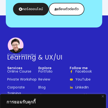
คอร์สออนไลน์
เรียนตัวต่อตัว
Crafting Impactful
Learning & UX/UI
Services
Explore
Follow me
Online Course
Portfolio
Facebook
Private Workshop
Review
YouTube
Corporate
Blog
LinkedIn
Training
About
Kanchita
การยอมรับคุกกี้
Guest Lecturer
Design
Contact